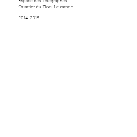
Espace des Télégraphes
Quartier du Flon,
Lausanne
2014-2015
Exposition au
Musée gruérien
"Bulle. Points de vue sur une ville"
2013
Réalisation de l'oeuvre d'art
"Un, deux, trois, nous irons au
bois..."
,
en collaboration avec
F. Toma, architecte
Collège de Villamont,
Lausanne.
2011
Projet lauréat, en collaboration avec
F. Toma, architecte, concours
d'intervention artistique
Etablissement de peines EEP
Bellevue à Gorgier